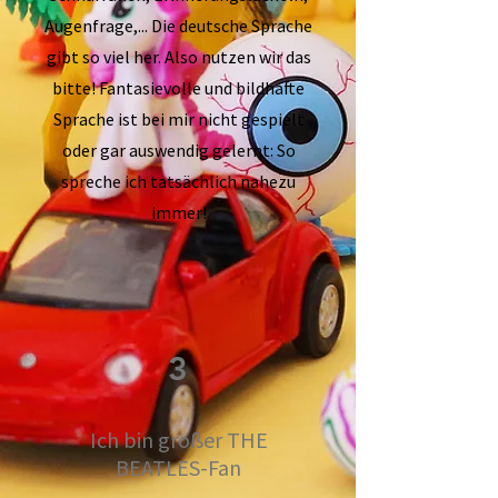
Augenfrage,... Die deutsche Sprache
gibt so viel her. Also nutzen wir das
bitte! Fantasievolle und bildhafte
Sprache ist bei mir nicht gespielt
oder gar auswendig gelernt: So
spreche ich tatsächlich nahezu
immer!
3
Ich bin großer THE
BEATLES-Fan