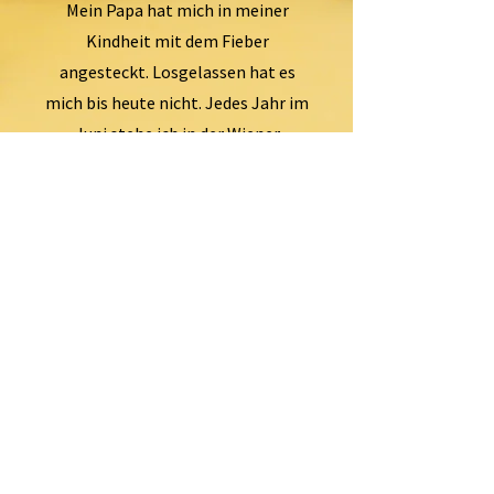
Mein Papa hat mich in meiner
Kindheit mit dem Fieber
angesteckt. Losgelassen hat es
mich bis heute nicht. Jedes Jahr im
Juni stehe ich in der Wiener
Schleifmühlgasse singend vor einer
der besten Beatles-Coverbands in
der ersten Reihe. Sogar eine
Tätowierung hat's unter meine
Haut geschafft.