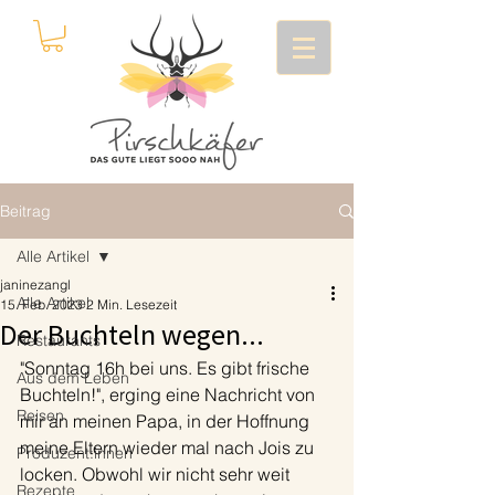
Beitrag
Alle Artikel
janinezangl
Alle Artikel
15. Feb. 2023
2 Min. Lesezeit
Der Buchteln wegen...
Restaurants
"Sonntag 16h bei uns. Es gibt frische 
Aus dem Leben
Buchteln!", erging eine Nachricht von 
Reisen
mir an meinen Papa, in der Hoffnung 
meine Eltern wieder mal nach Jois zu 
Produzent:innen
locken. Obwohl wir nicht sehr weit 
Rezepte