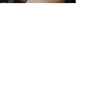
janinezangl
21. Nov. 2022
3 Min. Lesezeit
Restaurants
FreuRaum - Zu Gast in Tante
Mizzis Wohnzimmer
Ein unglücklicher technischer Zwischenfall - aka
tote Laptops - führte meine Kollegin und mich
diese Woche in unsere Landeshauptstadt...